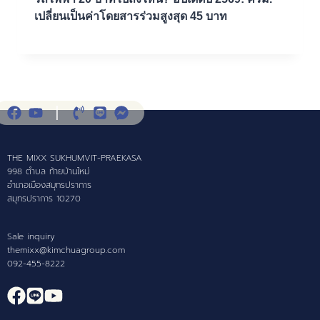
เปลี่ยนเป็นค่าโดยสารร่วมสูงสุด 45 บาท
THE MIXX SUKHUMVIT-PRAEKASA
998 ตำบล ท้ายบ้านใหม่
อำเภอเมืองสมุทรปราการ
สมุทรปราการ 10270
Sale inquiry
themixx@kimchuagroup.com
092-455-8222