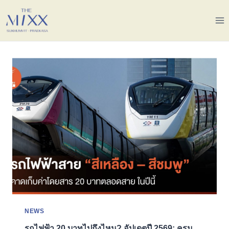
NEWS
รถไฟฟ้า 20 บาทไปถึงไหน? อัปเดตปี 2569: ครม.