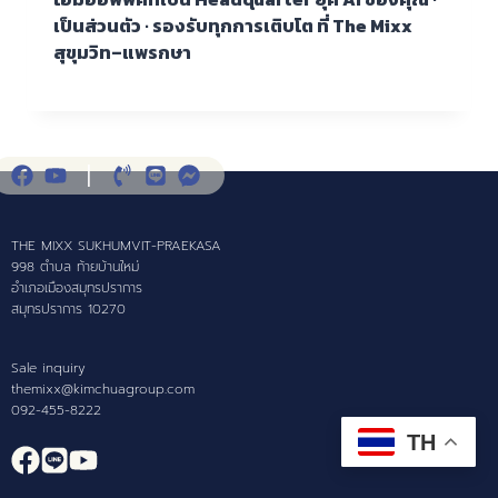
เป็นส่วนตัว · รองรับทุกการเติบโต ที่ The Mixx
สุขุมวิท–แพรกษา
THE MIXX SUKHUMVIT-PRAEKASA
998 ตำบล ท้ายบ้านใหม่
อำเภอเมืองสมุทรปราการ
สมุทรปราการ 10270
Sale inquiry
themixx@kimchuagroup.com
092-455-8222
TH